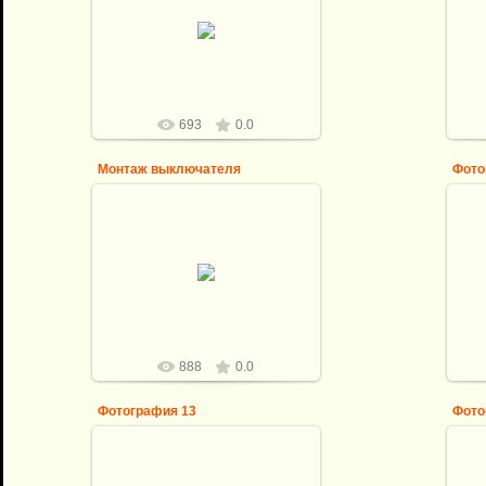
Замена трех эл.точек на
Пер
стандартный блок туалет ванна/
розетка+ ввывод провода под бра
a728lex
693
0.0
Монтаж выключателя
Фото
04.12.2010
При постройке дома на
Вы
выключатель провод положить
(Ка
забыли!!!
п
a728lex
888
0.0
Фотография 13
Фото