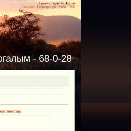
Приветствую Вас
Гость
Главная
|
Регистрация
|
Вход
|
RSS
галым - 68-0-28
нос люстры