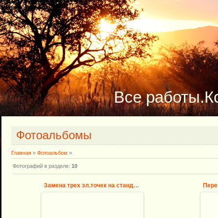
Все работы.Ко
Фотоальбомы
Главная
»
Фотоальбом
»
Фотографий в разделе
:
10
Замена трех эл.точек на стандартный блок
Пере
04.12.2010