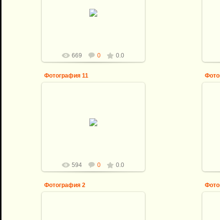
24.10.2010
Со
Полочка после ремонта
a728lex
669
0
0.0
Фотография 11
Фото
24.10.2010
Ус
Наши работы
a728lex
594
0
0.0
Фотография 2
Фото
24.10.2010