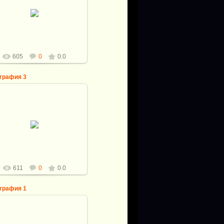
брать за ново все равно что
снова сделать
a728lex
605
0
0.0
графия 3
24.10.2010
тановка Розетки под плиту в
замен сгоревшей
a728lex
611
0
0.0
графия 1