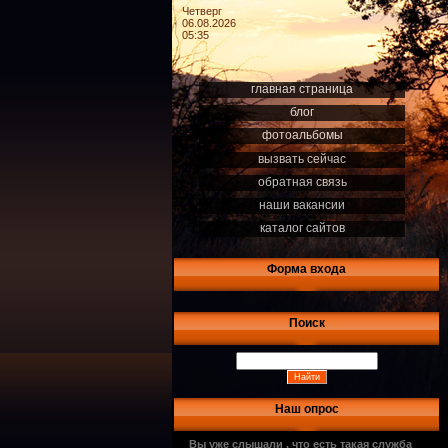
Четверг
06.08.2026
05:35
главная страница
блог
фотоальбомы
вызвать сейчас
обратная связь
наши вакансии
каталог сайтов
Форма входа
Поиск
Наш опрос
Вы уже слышали , что есть такая служба