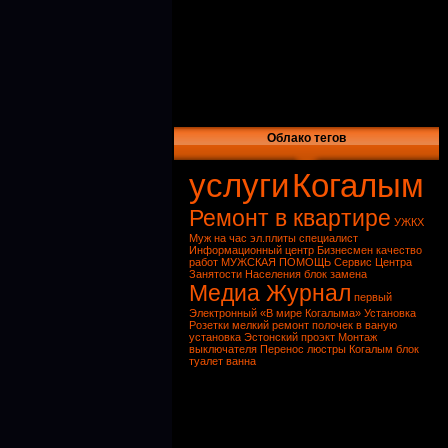
Облако тегов
услуги
Когалым
Ремонт в квартире
УЖКХ
Муж на час
эл.плиты
специалист
Информационный центр
Бизнесмен
качество
работ
МУЖСКАЯ ПОМОЩЬ
Сервис
Центра
Занятости Населения
блок
замена
Медиа Журнал
первый
Электронный
«В мире Когалыма»
Установка
Розетки
мелкий ремонт
полочек в ваную
установка
Эстонский проэкт
Монтаж
выключателя
Перенос люстры Когалым
блок
туалет ванна