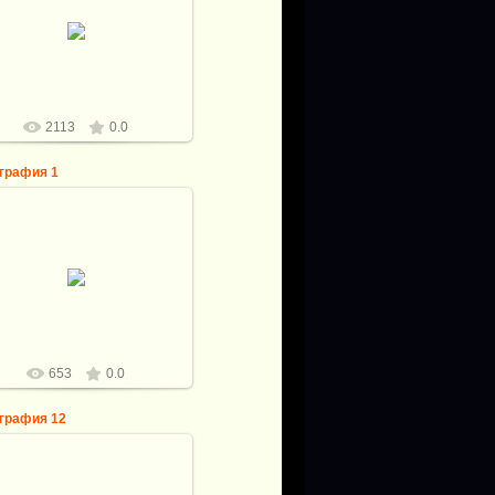
04.12.2010
енос люстры- на метр, ближе
к центру комнаты
a728lex
2113
0.0
графия 1
04.12.2010
полнена замена автоматов
к известно в домах эстонского
роекта это больное место)
a728lex
653
0.0
графия 12
24.10.2010